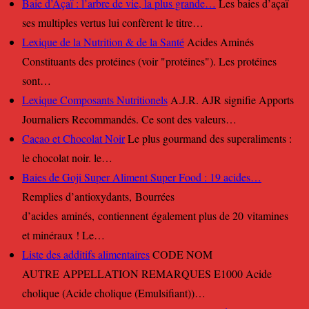
Baie d’Açaï : l’arbre de vie, la plus grande…
Les baies d’açaï
ses multiples vertus lui confèrent le titre…
Lexique de la Nutrition & de la Santé
Acides Aminés
Constituants des protéines (voir "protéines"). Les protéines
sont…
Lexique Composants Nutritionels
A.J.R. AJR signifie Apports
Journaliers Recommandés. Ce sont des valeurs…
Cacao et Chocolat Noir
Le plus gourmand des superaliments :
le chocolat noir. le…
Baies de Goji Super Aliment Super Food : 19 acides…
Remplies d’antioxydants, Bourrées
d’acides aminés, contiennent également plus de 20 vitamines
et minéraux ! Le…
Liste des additifs alimentaires
CODE NOM
AUTRE APPELLATION REMARQUES E1000 Acide
cholique (Acide cholique (Emulsifiant))…