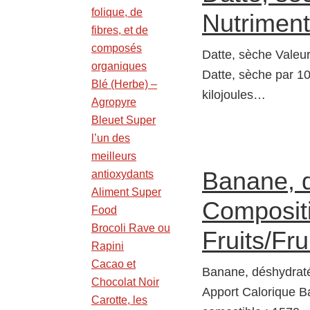
folique, de
Nutriment
fibres, et de
composés
Datte, sèche Valeur
organiques
Datte, sèche par 10
Blé (Herbe) –
kilojoules…
Agropyre
Bleuet Super
l’un des
meilleurs
Banane, d
antioxydants
Aliment Super
Compositi
Food
Brocoli Rave ou
Fruits/Fru
Rapini
Cacao et
Banane, déshydratée
Chocolat Noir
Apport Calorique B
Carotte, les