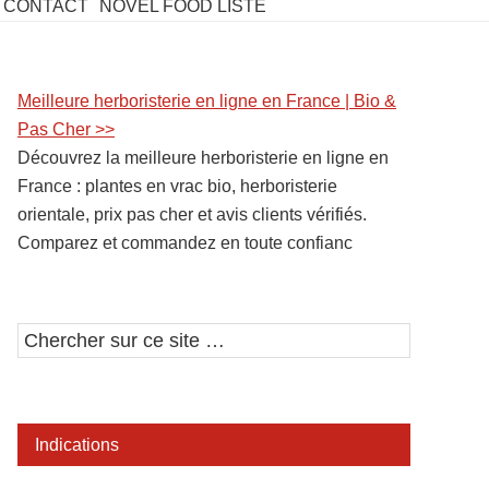
CONTACT
NOVEL FOOD LISTE
Barre
Meilleure herboristerie en ligne en France | Bio &
Pas Cher >>
latérale
Découvrez la meilleure herboristerie en ligne en
1
France : plantes en vrac bio, herboristerie
orientale, prix pas cher et avis clients vérifiés.
Comparez et commandez en toute confianc
Chercher
sur
ce
site
Indications