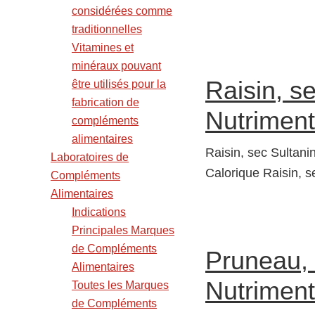
considérées comme
traditionnelles
Vitamines et
minéraux pouvant
Raisin, s
être utilisés pour la
fabrication de
Nutriment
compléments
alimentaires
Raisin, sec Sultanin
Laboratoires de
Calorique Raisin, s
Compléments
Alimentaires
Indications
Principales Marques
de Compléments
Pruneau, 
Alimentaires
Nutriment
Toutes les Marques
de Compléments