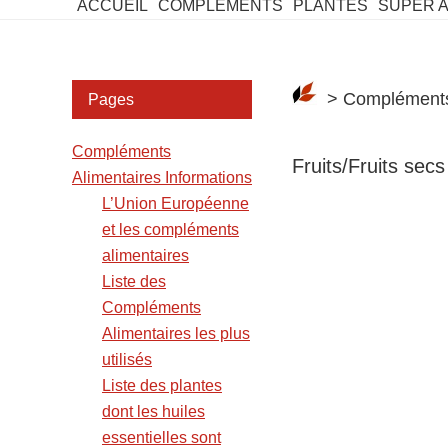
ACCUEIL
COMPLEMENTS
PLANTES
SUPER 
Barre
> Compléments 
Pages
latérale
Compléments
2
Fruits/Fruits secs
Alimentaires Informations
L’Union Européenne
et les compléments
alimentaires
Liste des
Compléments
Alimentaires les plus
utilisés
Liste des plantes
dont les huiles
essentielles sont