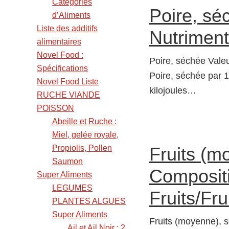
Catégories
Poire, sé
d’Aliments
Liste des additifs
Nutriment
alimentaires
Novel Food :
Poire, séchée Valeu
Spécifications
Poire, séchée par 1
Novel Food Liste
kilojoules…
RUCHE VIANDE
POISSON
Abeille et Ruche :
Miel, gelée royale,
Propiolis, Pollen
Fruits (m
Saumon
Compositi
Super Aliments
LEGUMES
Fruits/Fru
PLANTES ALGUES
Super Aliments
Fruits (moyenne), s
Ail et Ail Noir : 2