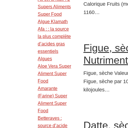
Calorique Fruits (m
Supers Aliments
1160…
Super Food
Algue Klamath
Afa : : la source
la plus complète
d’acides gras
Figue, sè
essentiels
Nutriment
Algues
Aloe Vera Super
Figue, sèche Valeur
Aliment Super
Food
Figue, sèche par 10
Amarante
kilojoules…
(Farine) Super
Aliment Super
Food
Betteraves :
Datte, sè
source d’acide