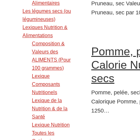
Alimentaires
Pruneau, sec Valeur
Les légumes secs (ou
Pruneau, sec par 10
légumineuses)
Lexiques Nutrition &
Alimentations
Composition &
Pomme, p
Valeurs des
ALIMENTS (Pour
Calorie Nu
100 grammes)
secs
Lexique
Composants
Pomme, pelée, seché
Nutritionels
Lexique de la
Calorique Pomme, p
Nutrition & de la
1250…
Santé
Lexique Nutrition
Toutes les