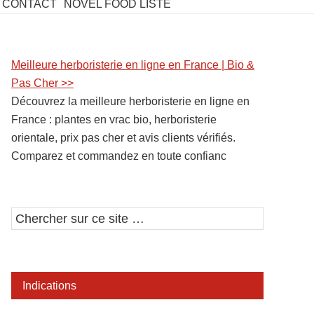
CONTACT
NOVEL FOOD LISTE
Barre
Meilleure herboristerie en ligne en France | Bio &
Pas Cher >>
latérale
Découvrez la meilleure herboristerie en ligne en
1
France : plantes en vrac bio, herboristerie
orientale, prix pas cher et avis clients vérifiés.
Comparez et commandez en toute confianc
Chercher
sur
ce
site
Indications