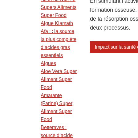
En stimulant l’activ
Supers Aliments
formation osseuse, 
Super Food
de la résorption oss
Algue Klamath
deux processus.
Afa : : la source
la plus complète
Impact sur la santé
d’acides gras
essentiels
Algues
Aloe Vera Super
Aliment Super
Food
Amarante
(Farine) Super
Aliment Super
Food
Betteraves :
source d’acide