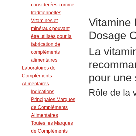
considérées comme
traditionnelles
Vitamine D
Vitamines et
minéraux pouvant
Dosage C
être utilisés pour la
fabrication de
La vitamin
compléments
alimentaires
recomman
Laboratoires de
pour une 
Compléments
Alimentaires
Rôle de la 
Indications
Principales Marques
de Compléments
Alimentaires
Toutes les Marques
de Compléments