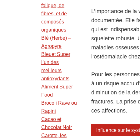
folique, de
L’importance de la 
fibres, et de
documentée. Elle fac
composés
qui est indispensa
organiques
Blé (Herbe) –
squelette robuste. 
Agropyre
maladies osseuses t
Bleuet Super
l’ostéomalacie chez
l’un des
meilleurs
Pour les personnes
antioxydants
à un risque accru d
Aliment Super
diminution de la de
Food
fractures. La prise
Brocoli Rave ou
ces affections.
Rapini
Cacao et
Chocolat Noir
Influence sur le sy
Carotte, les