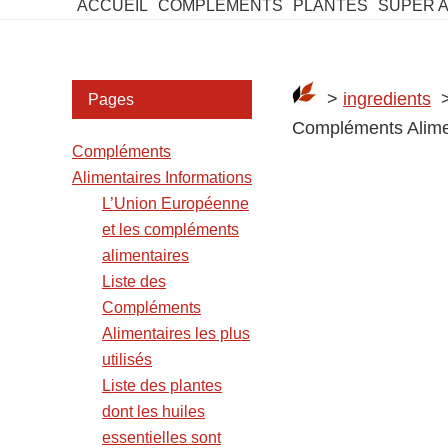
ACCUEIL
COMPLEMENTS
PLANTES
SUPER 
Barre
>
ingredients
> 
Pages
latérale
Compléments Alime
Compléments
2
Alimentaires Informations
L’Union Européenne
et les compléments
alimentaires
Liste des
Compléments
Alimentaires les plus
utilisés
Liste des plantes
dont les huiles
essentielles sont