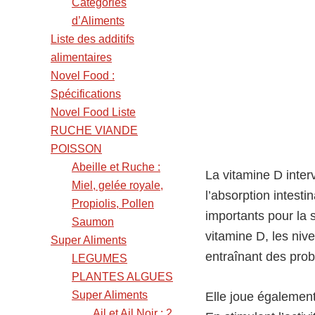
Catégories
d’Aliments
Liste des additifs
alimentaires
Novel Food :
Spécifications
Novel Food Liste
RUCHE VIANDE
POISSON
Abeille et Ruche :
La vitamine D inter
Miel, gelée royale,
l’absorption intest
Propiolis, Pollen
importants pour la
Saumon
vitamine D, les niv
Super Aliments
entraînant des pro
LEGUMES
PLANTES ALGUES
Super Aliments
Elle joue également
Ail et Ail Noir : 2