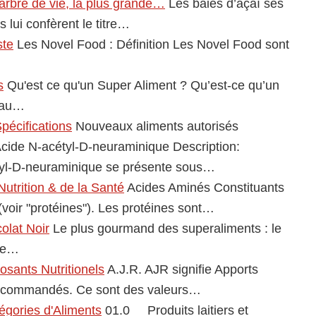
l’arbre de vie, la plus grande…
Les baies d’açaï ses
s lui confèrent le titre…
ste
Les Novel Food : Définition Les Novel Food sont
s
Qu'est ce qu'un Super Aliment ? Qu’est-ce qu’un
 au…
pécifications
Nouveaux aliments autorisés
Acide N-acétyl-D-neuraminique Description:
tyl-D-neuraminique se présente sous…
Nutrition & de la Santé
Acides Aminés Constituants
(voir "protéines"). Les protéines sont…
olat Noir
Le plus gourmand des superaliments : le
 le…
sants Nutritionels
A.J.R. AJR signifie Apports
ecommandés. Ce sont des valeurs…
égories d'Aliments
01.0 Produits laitiers et