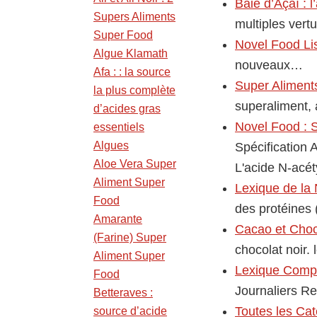
Baie d’Açaï : 
Supers Aliments
multiples vertu
Super Food
Novel Food Li
Algue Klamath
nouveaux…
Afa : : la source
Super Aliment
la plus complète
superaliment,
d’acides gras
Novel Food : S
essentiels
Algues
Spécification 
Aloe Vera Super
L'acide N-acé
Aliment Super
Lexique de la 
Food
des protéines 
Amarante
Cacao et Choc
(Farine) Super
chocolat noir.
Aliment Super
Lexique Compo
Food
Journaliers R
Betteraves :
Toutes les Cat
source d’acide