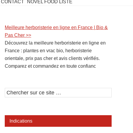
CONTACT
NOVEL FOOD LISTE
Barre
Meilleure herboristerie en ligne en France | Bio &
Pas Cher >>
latérale
Découvrez la meilleure herboristerie en ligne en
1
France : plantes en vrac bio, herboristerie
orientale, prix pas cher et avis clients vérifiés.
Comparez et commandez en toute confianc
Chercher
sur
ce
site
Indications