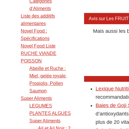
Catégories
d’Aliments
Liste des additifs
Avis sur Les FRUI
alimentaires
Mais aussi les bai
Novel Food :
Spécifications
Novel Food Liste
RUCHE VIANDE
POISSON
Abeille et Ruche :
Miel, gelée royale,
Propiolis, Pollen
Lexique Nutrit
Saumon
recommandation
Super Aliments
Baies de Goji
LEGUMES
PLANTES ALGUES
d’antioxydant
Super Aliments
plus de 20 vi
Ail et Ail Noir : 2