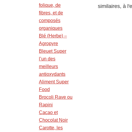
folique, de
similaires, à 
fibres, et de
composés
organiques
Blé (Herbe) –
Agropyre
Bleuet Super
l’un des
meilleurs
antioxydants
Aliment Super
Food
Brocoli Rave ou
Rapini
Cacao et
Chocolat Noir
Carotte, les