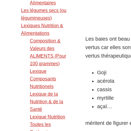
Alimentaires
Les légumes secs (ou
légumineuses)
Lexiques Nutrition &
Alimentations
Les baies ont beau 
Composition &
vertus car elles s
Valeurs des
vertus thérapeutiqu
ALIMENTS (Pour
100 grammes)
Lexique
Goji
Composants
acérola
Nutritionels
cassis
Lexique de la
myrtille
Nutrition & de la
açaï…
Santé
Lexique Nutrition
méritent de figurer
Toutes les