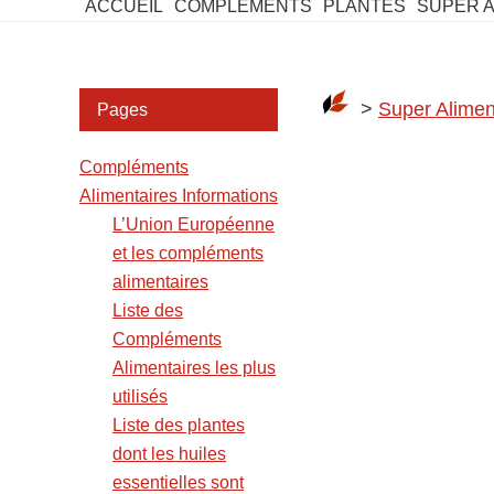
ACCUEIL
COMPLEMENTS
PLANTES
SUPER 
Barre
>
Super Alimen
Pages
latérale
Compléments
2
Alimentaires Informations
L’Union Européenne
et les compléments
alimentaires
Liste des
Compléments
Alimentaires les plus
utilisés
Liste des plantes
dont les huiles
essentielles sont