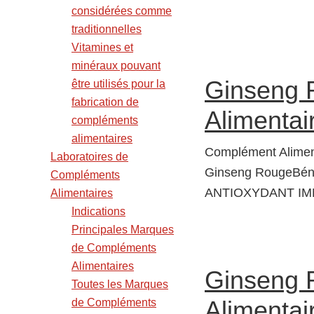
considérées comme
traditionnelles
Vitamines et
minéraux pouvant
Ginseng 
être utilisés pour la
fabrication de
Alimentair
compléments
alimentaires
Complément Alimen
Laboratoires de
Ginseng RougeBénéf
Compléments
ANTIOXYDANT IMM
Alimentaires
Indications
Principales Marques
de Compléments
Alimentaires
Ginseng 
Toutes les Marques
Alimentair
de Compléments