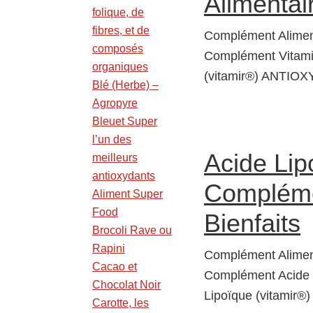
Alimentair
folique, de
fibres, et de
Complément Aliment
composés
Complément Vitamin
organiques
(vitamir®) ANTIOX
Blé (Herbe) –
Agropyre
Bleuet Super
l’un des
Acide Lip
meilleurs
antioxydants
Complémen
Aliment Super
Food
Bienfaits
Brocoli Rave ou
Rapini
Complément Alimenta
Cacao et
Complément Acide L
Chocolat Noir
Lipoïque (vitamir
Carotte, les