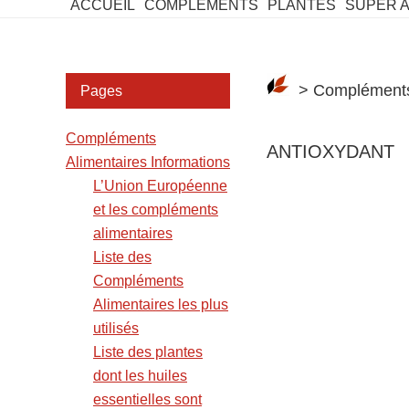
ACCUEIL
COMPLEMENTS
PLANTES
SUPER 
Barre
> Compléments 
Pages
latérale
Compléments
2
ANTIOXYDANT
Alimentaires Informations
L’Union Européenne
et les compléments
alimentaires
Liste des
Compléments
Alimentaires les plus
utilisés
Liste des plantes
dont les huiles
essentielles sont