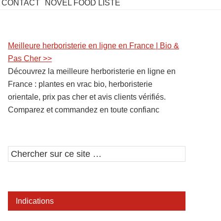
CONTACT
NOVEL FOOD LISTE
Barre
Meilleure herboristerie en ligne en France | Bio &
Pas Cher >>
latérale
Découvrez la meilleure herboristerie en ligne en
1
France : plantes en vrac bio, herboristerie
orientale, prix pas cher et avis clients vérifiés.
Comparez et commandez en toute confianc
Chercher
sur
ce
site
Indications