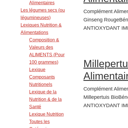
Alimentaires
Les légumes secs (ou
Complément Alimen
légumineuses)
Ginseng RougeBénéf
Lexiques Nutrition &
ANTIOXYDANT IMM
Alimentations
Composition &
Valeurs des
ALIMENTS (Pour
Millepert
100 grammes)
Lexique
Alimentair
Composants
Nutritionels
Complément Aliment
Lexique de la
Millepertuis BioBéné
Nutrition & de la
ANTIOXYDANT IMMU
Santé
Lexique Nutrition
Toutes les