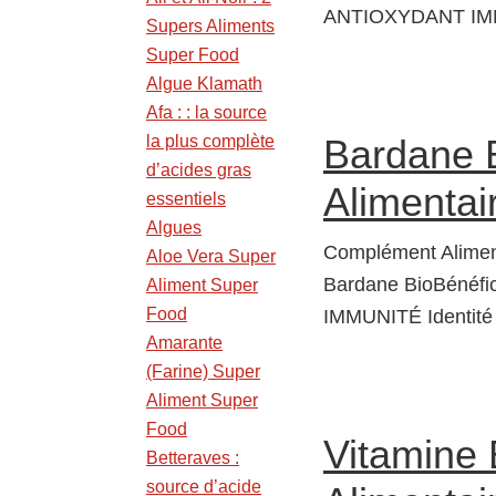
ANTIOXYDANT IMM
Supers Aliments
Super Food
Algue Klamath
Afa : : la source
la plus complète
Bardane 
d’acides gras
Alimentair
essentiels
Algues
Complément Alimen
Aloe Vera Super
Bardane BioBénéfi
Aliment Super
Food
IMMUNITÉ Identit
Amarante
(Farine) Super
Aliment Super
Food
Vitamine 
Betteraves :
source d’acide