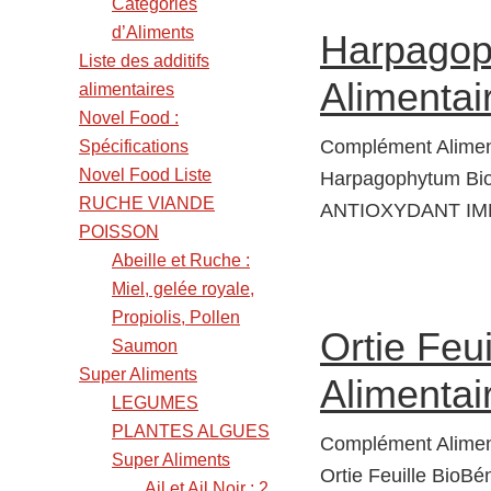
Catégories
d’Aliments
Harpagop
Liste des additifs
Alimentair
alimentaires
Novel Food :
Complément Alimen
Spécifications
Novel Food Liste
Harpagophytum BioB
RUCHE VIANDE
ANTIOXYDANT IMM
POISSON
Abeille et Ruche :
Miel, gelée royale,
Propiolis, Pollen
Ortie Feu
Saumon
Super Aliments
Alimentair
LEGUMES
PLANTES ALGUES
Complément Aliment
Super Aliments
Ortie Feuille BioBén
Ail et Ail Noir : 2