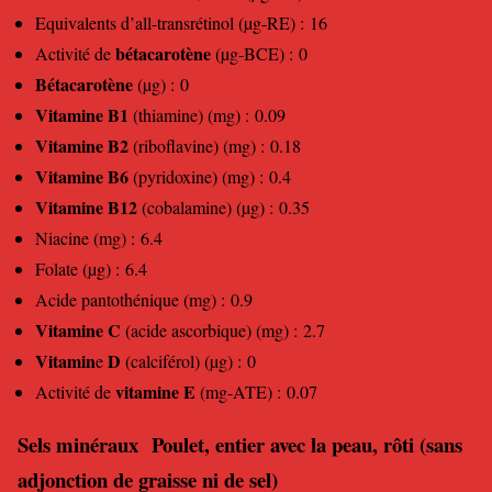
Equivalents d’all-transrétinol (µg-RE) : 16
bétacarotène
Activité de
(µg-BCE) : 0
Bétacarotène
(µg) : 0
Vitamine B1
(thiamine) (mg) : 0.09
Vitamine B2
(riboflavine) (mg) : 0.18
Vitamine B6
(pyridoxine) (mg) : 0.4
Vitamine B12
(cobalamine) (µg) : 0.35
Niacine (mg) : 6.4
Folate (µg) : 6.4
Acide pantothénique (mg) : 0.9
Vitamine C
(acide ascorbique) (mg) : 2.7
Vitamin
D
e
(calciférol) (µg) : 0
vitamine E
Activité de
(mg-ATE) : 0.07
Sels minéraux Poulet, entier avec la peau, rôti (sans
adjonction de graisse ni de sel)