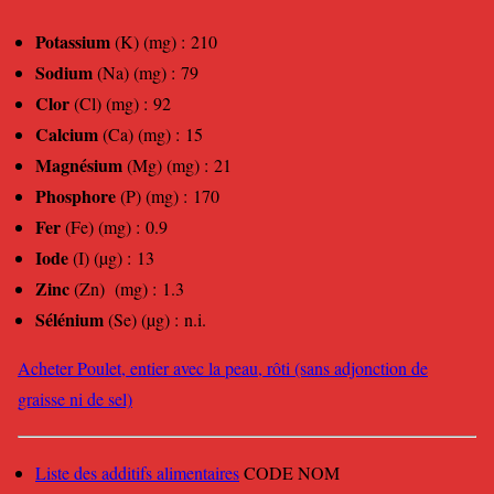
Potassium
(K) (mg) : 210
Sodium
(Na) (mg) : 79
Clor
(Cl) (mg) : 92
Calcium
(Ca) (mg) : 15
Magnésium
(Mg) (mg) : 21
Phosphore
(P) (mg) : 170
Fer
(Fe) (mg) : 0.9
Iode
(I) (µg) : 13
Zinc
(Zn) (mg) : 1.3
Sélénium
(Se) (µg) : n.i.
Acheter Poulet, entier avec la peau, rôti (sans adjonction de
graisse ni de sel)
Liste des additifs alimentaires
CODE NOM