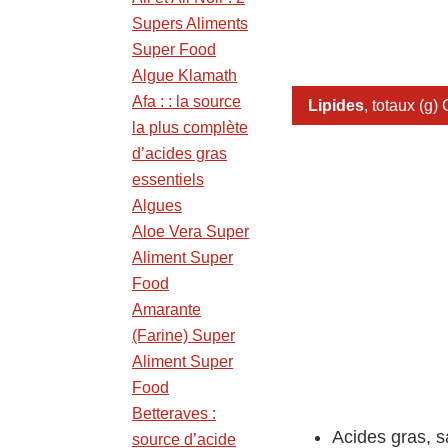
Supers Aliments
Super Food
Algue Klamath
Afa : : la source
Lipides
, totaux (g) 
la plus complète
d’acides gras
essentiels
Algues
Aloe Vera Super
Aliment Super
Food
Amarante
(Farine) Super
Aliment Super
Food
Betteraves :
Acides gras, sa
source d’acide