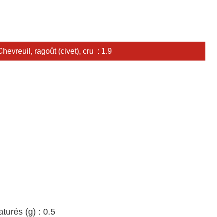
Chevreuil, ragoût (civet), cru : 1.9
turés (g) : 0.5