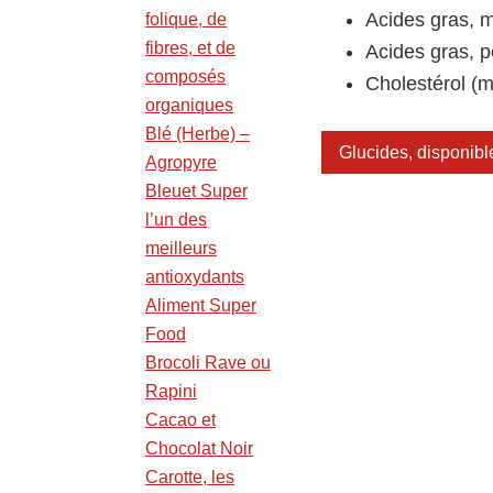
Acides gras, m
folique, de
fibres, et de
Acides gras, p
composés
Cholestérol (m
organiques
Blé (Herbe) –
Glucides, disponible
Agropyre
Bleuet Super
l’un des
meilleurs
antioxydants
Aliment Super
Food
Brocoli Rave ou
Rapini
Cacao et
Chocolat Noir
Carotte, les