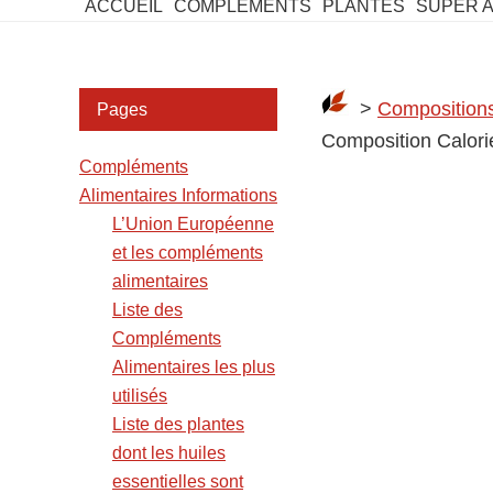
ACCUEIL
COMPLEMENTS
PLANTES
SUPER 
Barre
>
Compositions
Pages
latérale
Composition Calori
Compléments
2
Alimentaires Informations
L’Union Européenne
et les compléments
alimentaires
Liste des
Compléments
Alimentaires les plus
utilisés
Liste des plantes
dont les huiles
essentielles sont