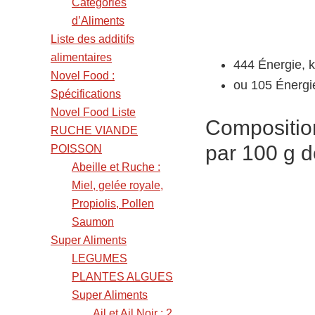
Catégories
d’Aliments
Liste des additifs
alimentaires
444 Énergie, k
Novel Food :
ou 105 Énergie
Spécifications
Novel Food Liste
Composition
RUCHE VIANDE
par 100 g d
POISSON
Abeille et Ruche :
Miel, gelée royale,
Propiolis, Pollen
Saumon
Super Aliments
LEGUMES
PLANTES ALGUES
Super Aliments
Ail et Ail Noir : 2