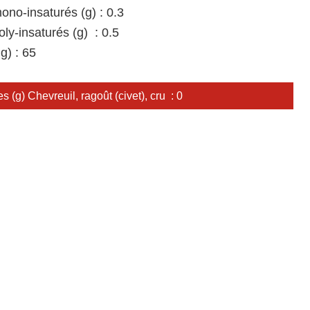
ono-insaturés (g) : 0.3
oly-insaturés (g) : 0.5
g) : 65
s (g) Chevreuil, ragoût (civet), cru : 0