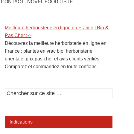
CONTACT
NOVEL FOOD LISTE
Barre
Meilleure herboristerie en ligne en France | Bio &
Pas Cher >>
latérale
Découvrez la meilleure herboristerie en ligne en
1
France : plantes en vrac bio, herboristerie
orientale, prix pas cher et avis clients vérifiés.
Comparez et commandez en toute confianc
Chercher
sur
ce
site
Indications