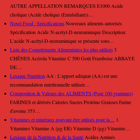
AUTRE APPELLATION REMARQUES E1000 Acide
cholique (Acide cholique (Emulsifiant))…
Novel Food : Spécifications
Nouveaux aliments autorisés
Spécification Acide N-acétyl-D-neuraminique Description:
L'acide N-acétyl-D-neuraminique se présente sous…
Liste des Compléments Alimentaires les plus utilisés
3
CHÊNES Acérola Vitamine C 500 Goût Framboise ABBAYE
DE…
Lexique Nutrition
AA : L’apport adéquat (AA) est une
recommandation nutritionnelle utilisée…
Composition & Valeurs des ALIMENTS (Pour 100 grammes)
FARINES et dérivés Calories Sucres Protéine Graisses Farine
d'avoine 353…
Vitamines et minéraux pouvant être utilisés pour la…
1.
Vitamines Vitamine A (μg ER) Vitamine D (μg) Vitamine…
Lexique de la Nutrition & de la Santé
Acides Aminés