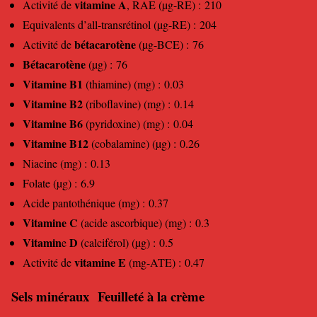
vitamine A
Activité de
, RAE (µg-RE) : 210
Equivalents d’all-transrétinol (µg-RE) : 204
bétacarotène
Activité de
(µg-BCE) : 76
Bétacarotène
(µg) : 76
Vitamine B1
(thiamine) (mg) : 0.03
Vitamine B2
(riboflavine) (mg) : 0.14
Vitamine B6
(pyridoxine) (mg) : 0.04
Vitamine B12
(cobalamine) (µg) : 0.26
Niacine (mg) : 0.13
Folate (µg) : 6.9
Acide pantothénique (mg) : 0.37
Vitamine C
(acide ascorbique) (mg) : 0.3
Vitamin
D
e
(calciférol) (µg) : 0.5
vitamine E
Activité de
(mg-ATE) : 0.47
Sels minéraux Feuilleté à la crème