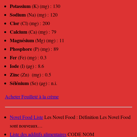
Potassium
(K) (mg) : 130
Sodium
(Na) (mg) : 120
Clor
(Cl) (mg) : 200
Calcium
(Ca) (mg) : 79
Magnésium
(Mg) (mg) : 11
Phosphore
(P) (mg) : 89
Fer
(Fe) (mg) : 0.3
Iode
(I) (µg) : 8.6
Zinc
(Zn) (mg) : 0.5
Sélénium
(Se) (µg) : n.i.
Acheter Feuilleté à la crème
Novel Food Liste
Les Novel Food : Définition Les Novel Food
sont nouveaux…
Liste des additifs alimentaires
CODE NOM